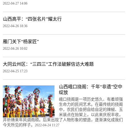
2022-04-27 14:06
山西高平：“四张名片”耀太行
2022-04-26 18:36
雁门关下“杨家匠”
2022-04-26 10:02
大同云州区：“三四三”工作法破解信访大难题
2022-04-25 17:23
山西峨口挠阁：千年“非遗”空中
绽放
峨口挠阁是一项历史悠久、有着顽强
生命力的民间艺术。在最传统的挠阁
中，农民们会把自给自足的辣椒、玉
米装点在抬架上，以此来庆祝丰收，
并祈祷来年风调雨顺。后来出现了人物形象的塑造，逐渐演化成我们
今天所见的样子。
2022-04-24 11:27