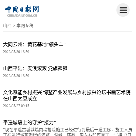
山西
> 本网专稿
大同云州：黄花基地“领头羊”
2022-05-30 16:59
山西平陆：麦浪滚滚 党旗飘飘
2022-05-30 16:59
文化赋能乡村振兴 博鳌产业发展与乡村振兴论坛书画艺术院
在山西太原成立
2022-05-27 09:15
平遥城墙上的守护“接力”
“现在平遥古城城墙内墙抢险施工已经进行到最后一道工序，施工人员
正在进行城顶海墁的灌浆、勾缝，还有一周左右即可完工。” 5月13日