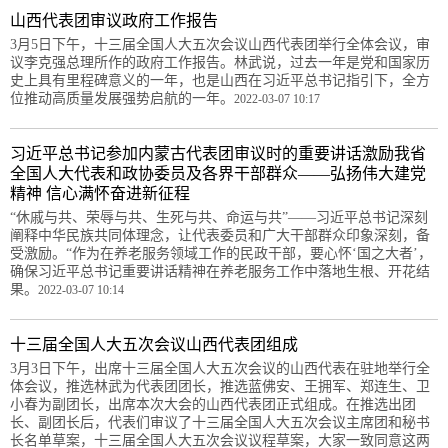
山西代表团审议政府工作报告
3月5日下午，十三届全国人大五次会议山西代表团举行全体会议，审
议李克强总理所作的政府工作报告。林武说，过去一年是党和国家历
史上具有里程碑意义的一年，也是山西在习近平总书记指引下，全方
位推动高质量发展强势启航的一年。
2022-03-07 10:17
习近平总书记参加内蒙古代表团审议时的重要讲话激励我省
全国人大代表和政协委员及各界干部群众——弘扬伟大建党
精神 信心满怀奋进新征程
“休戚与共、荣辱与共、生死与共、命运与共”——习近平总书记深刻
阐释中华民族共同体理念，让代表委员和广大干部群众印象深刻，备
受激励。“作为在养老服务领域工作的民政干部，要心怀‘国之大者’，
确保习近平总书记重要讲话精神在养老服务工作中落地生根、开花结
果。
2022-03-07 10:14
十三届全国人大五次会议山西代表团组成
3月3日下午，出席十三届全国人大五次会议的山西代表在驻地举行全
体会议，推选林武为代表团团长，推选蓝佛安、王拥军、郑连生、卫
小春为副团长，出席本次大会的山西代表团正式组成。在推选出团
长、副团长后，代表们审议了十三届全国人大五次会议主席团和秘书
长名单草案，十三届全国人大五次会议议程草案，大家一致同意这两