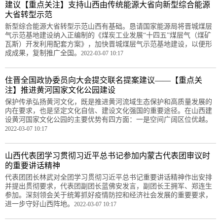
建议【重点关注】支持山西由传统能源大省向新型综合能源
大省转型示范
新型综合能源大省转型示范山西有基础。恳请国家能源局将晋城煤层
气示范基地建设纳入正编制的《煤炭工业发展“十四五”煤层气（煤矿
瓦斯）开发利用配套方案》，加快晋城煤层气示范基地建设，以便形
成成果，复制推广全国。
2022-03-07 10:17
住晋全国政协委员向大会提交联名提案建议——【重点关
注】推进黄河国家文化公园建设
保护传承弘扬黄河文化，既是推进黄河流域生态保护和高质量发展的
内在要求，也是坚定文化自信、建设文化强国的重要途径。在山西建
设黄河国家文化公园的主要优势有四方面：一是空间广阔区位优越。
2022-03-07 10:17
山西代表团学习贯彻习近平总书记参加内蒙古代表团审议时
的重要讲话精神
代表团团长林武对全团学习贯彻习近平总书记重要讲话精神作出安排
并提出贯彻要求，代表团副团长蓝佛安发言，副团长王拥军、郑连生
参加。深刻领会关于统筹抓好疫情防控和经济社会发展的重要要求，
进一步守好山西阵地。
2022-03-07 10:17