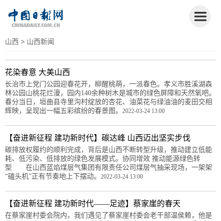
山西
> 山西新闻
花染春意 大美山西
长治市上党门公园迎春花开，柳醒桃萌，一派春色。孝义市胜溪湖森
林公园山桃花烂漫，园内140余种树木是城市的绿色屏障和天然氧吧。
春分当日，垣曲县寺里沟村绽放的杏花、油菜花与绿油油的麦田交相
辉映，呈现出一幅五彩缤纷的春景图。
2022-03-24 13:00
【奋进新征程 建功新时代】碳达峰 山西迈出坚实步伐
碳排放权履约的顺利完成，背后是山西不断转型升级，推动建立低能
耗、低污染、低排放的绿色发展模式。协同增效 推动能源绿色转
型 在山西蓝焰煤层气集团有限责任公司煤层气抽采现场，一架架
“磕头机”正有节奏地上下摆动。
2022-03-24 13:00
【奋进新征程 建功新时代——足迹】蔡家崖的春天
在蔡家崖村委会院内，我们遇见了蔡家崖村委会老干部温侯赖，他是