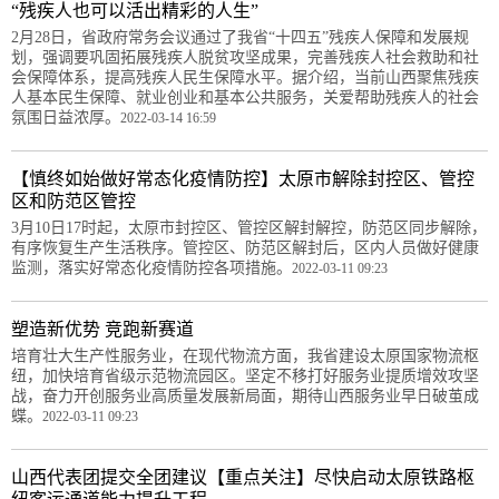
“残疾人也可以活出精彩的人生”
2月28日，省政府常务会议通过了我省“十四五”残疾人保障和发展规
划，强调要巩固拓展残疾人脱贫攻坚成果，完善残疾人社会救助和社
会保障体系，提高残疾人民生保障水平。据介绍，当前山西聚焦残疾
人基本民生保障、就业创业和基本公共服务，关爱帮助残疾人的社会
氛围日益浓厚。
2022-03-14 16:59
【慎终如始做好常态化疫情防控】太原市解除封控区、管控
区和防范区管控
3月10日17时起，太原市封控区、管控区解封解控，防范区同步解除，
有序恢复生产生活秩序。管控区、防范区解封后，区内人员做好健康
监测，落实好常态化疫情防控各项措施。
2022-03-11 09:23
塑造新优势 竞跑新赛道
培育壮大生产性服务业，在现代物流方面，我省建设太原国家物流枢
纽，加快培育省级示范物流园区。坚定不移打好服务业提质增效攻坚
战，奋力开创服务业高质量发展新局面，期待山西服务业早日破茧成
蝶。
2022-03-11 09:23
山西代表团提交全团建议【重点关注】尽快启动太原铁路枢