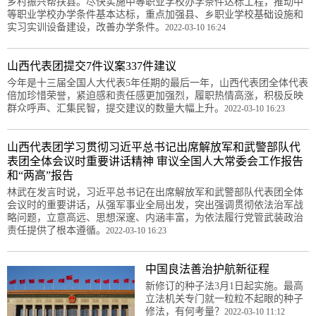
乡村振兴帮扶县。尽快实施中等职业学校办学条件达标工程，推动中
等职业学校办学条件基本达标，重点加强县、乡职业学校基础设施和
实习实训设备建设，改善办学条件。
2022-03-10 16:24
山西代表团提交7件议案337件建议
今年是十三届全国人大代表5年任期的最后一年，山西代表团全体代表
倍加珍惜荣誉，紧迫感和责任感更加强烈，履职热情高涨，积极反映
群众呼声、汇集民智，提交建议的数量大幅上升。
2022-03-10 16:23
山西代表团学习贯彻习近平总书记出席解放军和武警部队代
表团全体会议时重要讲话精神 审议全国人大常委会工作报告
和“两高”报告
林武在发言时说，习近平总书记在出席解放军和武警部队代表团全体
会议时的重要讲话，从强军事业全局出发，突出强调贯彻依法治军战
略问题，立意高远、思想深邃、内涵丰富，为依法履行党管武装政治
责任提供了根本遵循。
2022-03-10 16:23
中国良法善治护航新征程
新修订的种子法3月1日起实施。最高
立法机关专门就一粒粒不起眼的种子
修法，有何考量？
2022-03-10 11:12