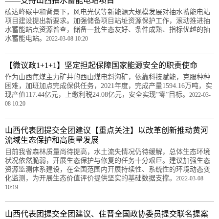
——支持山西抽水蓄能电站项目
碳达峰碳中和背景下，风电光伏等新能源大规模发展对抽水蓄能电站
项目建设提出新要求。加强储备项目站址资源保护工作，滚动推进抽
水蓄能站点资源普查，储备一批生态友好、条件成熟、指标优越的抽
水蓄能电站。
2022-03-08 10:20
【微议政1+1+1】坚定担起保障国家能源安全的职责使命
作为山西焦煤主力矿井的西山煤电斜沟矿，依靠科技赋能，克服种种
困难，加班加点完成保供任务，2021年度，完成产量1594.16万吨，实
现产值117.44亿元，上缴利税24.08亿元，安全实现“零”目标。
2022-03-
08 10:20
山西代表团提交全团建议【重点关注】以改革创新推动黄河
流域生态保护和高质量发展
目前我省森林质量尚待提高，水土流失情况仍待缓解，总体生态环境
状况依然脆弱，开展生态保护与修复的任务十分艰巨。建议加强生态
资源监测体系建设，在全国范围内开展持续性、系统性的环境动态变
化监测，为开展生态价值评价提供坚实的基础数据支撑。
2022-03-08
10:19
山西代表团提交全团建议、住晋全国政协委员提交联名提案