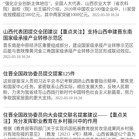
“强化企业创新主体地位”，全国人大代表、山西农业大学（省农科
院）副校（院）长王娟玲介绍，2020年中国农业500强企业中，11家营
收规模超过500亿元，其中两家突破1000亿元。
2022-03-10 16:24
山西代表团提交全团建议【重点关注】支持山西申建晋东南
国家级承接产业转移示范区
晋东南是中原经济区重要组成部分，建设国家级承接产业转移示范区
后能与晋陕豫黄河金三角国家级承接产业转移示范区形成联动效应。
2022-03-10 16:24
住晋全国政协委员提交提案125件
这些提案深入贯彻习近平总书记考察调研山西重要指示精神，聚焦党
和国家中心任务、紧密联系山西实际，顺应发展大势，反映人民期
盼，力求为我省续写山西践行新时代中国特色社会主义新篇章，努力
争取国家层面的更大支持。
2022-03-10 16:24
住晋全国政协委员向大会提交联名提案建议——【重点关
注】充分发挥职业教育在乡村振兴中的作用
根据《教育部等四部门关于实现巩固拓展教育脱贫攻坚成果同乡村振
兴有效衔接的意见》（教发〔2021〕4号）精神，山西省确定62个县为