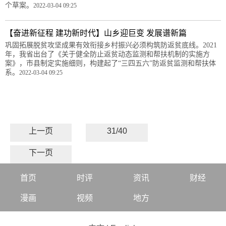
个草案。
2022-03-04 09:25
【奋进新征程 建功新时代】山乡迎巨变 发展谱新篇
巩固拓展脱贫攻坚成果有效衔接乡村振兴必须构筑防返贫底线。2021
年，我省出台了《关于健全防止返贫动态监测和帮扶机制的实施方
案》，市县制定实施细则，构建起了“三四五六”防返贫监测和帮扶体
系。
2022-03-04 09:25
上一页
31/40
下一页
首页
时评
资讯
财经
漫画
视频
地方