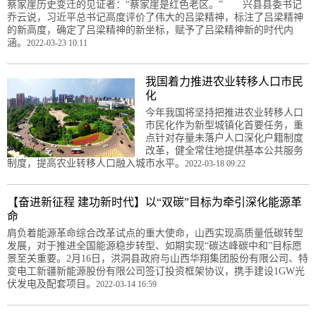
蔡家崖历史变迁的见证者：“蔡家崖是红色老区。” 兴县县委书记
乔云说，习近平总书记高度评价了伟大的吕梁精神，标注了吕梁精神
的新高度，确定了吕梁精神的新坐标，赋予了吕梁精神新的时代内
涵。
2022-03-23 10:11
我国着力推进农业转移人口市民
化
今年我国将坚持把推进农业转移人口
市民化作为新型城镇化首要任务，重
点针对存量未落户人口深化户籍制度
改革，健全常住地提供基本公共服务
制度，提高农业转移人口融入城市水平。
2022-03-18 09:22
【奋进新征程 建功新时代】以“双碳”目标为牵引深化能源革
命
肩负着能源革命综合改革试点的重大使命，山西实现高质量低碳转型
发展，对于推进全国能源稳步转型、如期实现“碳达峰碳中和”目标愿
景至关重要。2月16日，洪洞县政府与山西华翔集团股份有限公司、特
变电工新疆新能源股份有限公司签订投资框架协议，携手建设1GW光
伏发电及配套项目。
2022-03-14 16:59