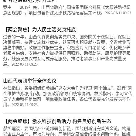
纽客运通道能力提升工程
案由 2019年底，山西省政府与国铁集团联合批复《太原铁路枢纽
总图规划》，项目包含新建太原铁路枢纽客运东环线。
2022-03-11 09:23
【两会聚焦】为人民生活安康托底
过去的一年，山西认真贯彻落实党中央、国务院关于稳就业、保就业
决策部署，持续实施就业优先，认真落实积极就业政策，全省就业形
势稳中向好。政府工作报告提出，积极应对人口老龄化，优化城乡养
老服务供给，支持社会力量提供日间照料、助餐助洁、康复护理等服
务，鼓励发展农村互助式养老服务，推动老龄事业和产业高质量发
展。
2022-03-11 09:23
山西代表团举行全体会议
林武指出，省委把组织参加好这次大会作为捍卫“两个确立”、践行“两
个维护”的实际行动，加强政治领导和统筹协调。林武指出，学习宣传
贯彻大会精神是当前一项重要政治任务，各位代表要充分发挥表率作
用。
2022-03-11 09:23
【两会聚焦】激发科技创新活力 构建良好创新生态
郝旭建议，要围绕产业链部署创新链，围绕创新链完善资金链，构建
以企业为主体、市场为导向、产学研深度融合的技术创新体系。围绕