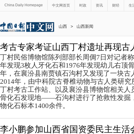
China Daily Homepage
中文网首页
时政
资讯
财经
生
山西
>
山西新闻
考古专家考证山西丁村遗址再现古
丁村民俗博物馆陈列部部长周倜7日对记者称，
年发现3枚人牙化石和1976年发现幼儿右顶骨
年，在襄汾县南贾镇石沟村又发现了一块古
2014年，由中科院古脊椎动物与古人类研
丁村考古工作站、以及襄汾县博物馆相关人
骨化石发现地——石沟村进行了抢救性发掘
物化石标本1400余件。
李小鹏参加山西省国资委民主生活