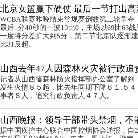
北京女篮赢下硬仗 最后一节打出高
WCBA联赛昨晚结束常规赛倒数第二轮争夺
最后1分40秒的一波10比0，主场以69比6
一度将分差扩大到5分，第二节北京队逐渐建
比31反超。
山西去年47人因森林火灾被行政追
记者从山西省森林防火指挥部办公室了解到
发生火情８５起，比去年同期下降６１.５
事者８人，追究行政负责人４７人。
山西晚报：领导干部带头禁烟，不能
据中国疾控中心联合中国控烟协会通报，自2