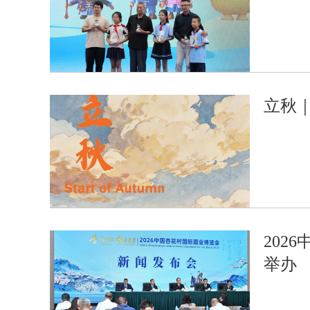
立秋
202
举办