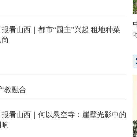
报看山西｜都市“园主”兴起 租地种菜
风尚
产教融合
日报看山西｜何以悬空寺：崖壁光影中的
回响