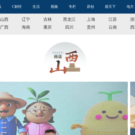
讯
C财经
生活
视频
专栏
原创
观天下
地方
山西
辽宁
吉林
黑龙江
上海
江苏
浙
广西
海南
重庆
四川
贵州
云南
西