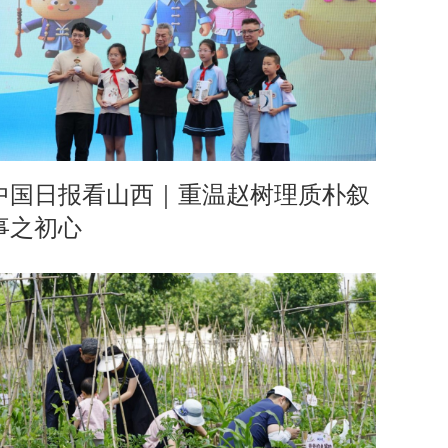
中国日报看山西｜重温赵树理质朴叙
事之初心