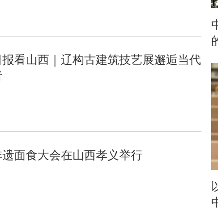
日报看山西｜辽构古建筑技艺展邂逅当代
者
6非遗面食大会在山西孝义举行