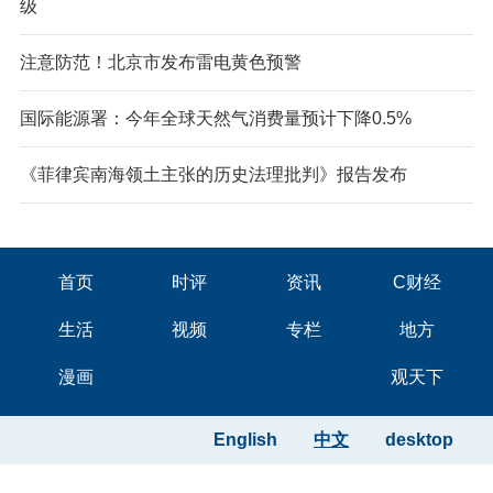
级
注意防范！北京市发布雷电黄色预警
国际能源署：今年全球天然气消费量预计下降0.5%
《菲律宾南海领土主张的历史法理批判》报告发布
首页
时评
资讯
C财经
生活
视频
专栏
地方
漫画
观天下
English
中文
desktop