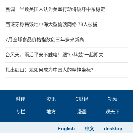
民调：半数美国人认为美军行动将破坏中东稳定
西班牙称捣毁地中海大型偷渡网络 78人被捕
7月全球食品价格指数创三年多来新高
台风天，雨后平安不触电！跟“小赫兹”一起闯关
礼出红山：龙如何成为中国人的精神坐标？
时评
资讯
C财经
视频
专栏
地方
漫画
观天下
English
中文
desktop