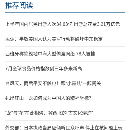
推荐阅读
上半年国内居民出游人次34.63亿 出游总花费3.21万亿元
民调：半数美国人认为美军行动将破坏中东稳定
西班牙称捣毁地中海大型偷渡网络 78人被捕
7月全球食品价格指数创三年多来新高
台风天，雨后平安不触电！跟“小赫兹”一起闯关
礼出红山：龙如何成为中国人的精神坐标？
“龙”与“花”在此相遇：冀西北的“古文化熔炉”
外交部：日本执政当局应倾听民众呼声 停止在核问题上玩