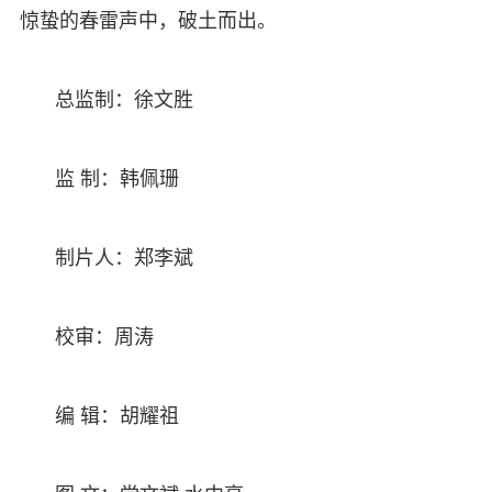
惊蛰的春雷声中，破土而出。
总监制：徐文胜
监 制：韩佩珊
制片人：郑李斌
校审：周涛
编 辑：胡耀祖