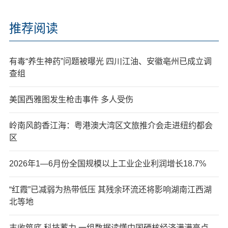
推荐阅读
有毒“养生神药”问题被曝光 四川江油、安徽亳州已成立调
查组
美国西雅图发生枪击事件 多人受伤
岭南风韵香江海：粤港澳大湾区文旅推介会走进纽约都会
区
2026年1—6月份全国规模以上工业企业利润增长18.7%
“红霞”已减弱为热带低压 其残余环流还将影响湖南江西湖
北等地
丰收筑底 科技蓄力 一组数据读懂中国硬核经济满满亮点