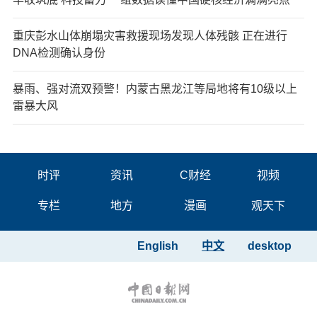
重庆彭水山体崩塌灾害救援现场发现人体残骸 正在进行
DNA检测确认身份
暴雨、强对流双预警！内蒙古黑龙江等局地将有10级以上
雷暴大风
时评
资讯
C财经
视频
专栏
地方
漫画
观天下
English
中文
desktop