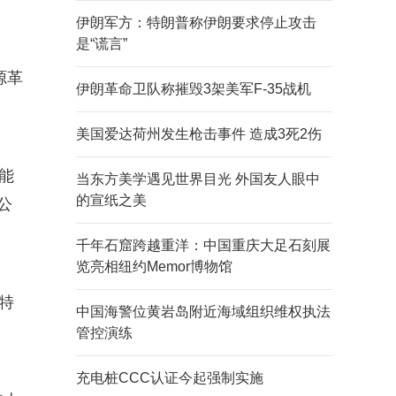
伊朗军方：特朗普称伊朗要求停止攻击
是“谎言”
源革
伊朗革命卫队称摧毁3架美军F-35战机
美国爱达荷州发生枪击事件 造成3死2伤
能
当东方美学遇见世界目光 外国友人眼中
的宣纸之美
公
千年石窟跨越重洋：中国重庆大足石刻展
览亮相纽约Memor博物馆
特
中国海警位黄岩岛附近海域组织维权执法
管控演练
充电桩CCC认证今起强制实施