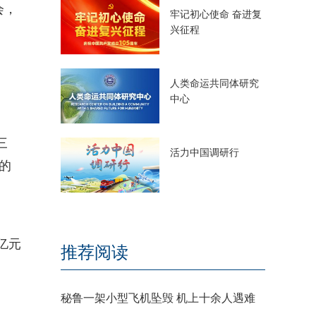
会，
牢记初心使命 奋进复
兴征程
人类命运共同体研究
中心
三
活力中国调研行
多的
亿元
推荐阅读
秘鲁一架小型飞机坠毁 机上十余人遇难