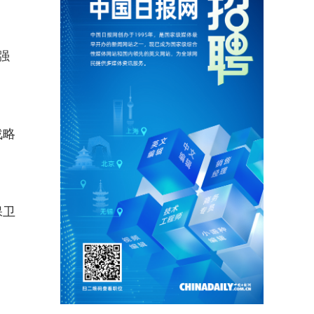
强
战略
保卫