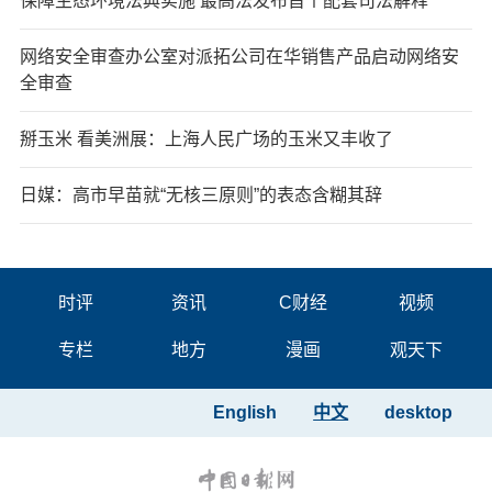
保障生态环境法典实施 最高法发布首个配套司法解释
网络安全审查办公室对派拓公司在华销售产品启动网络安
全审查
掰玉米 看美洲展：上海人民广场的玉米又丰收了
日媒：高市早苗就“无核三原则”的表态含糊其辞
时评
资讯
C财经
视频
专栏
地方
漫画
观天下
English
中文
desktop