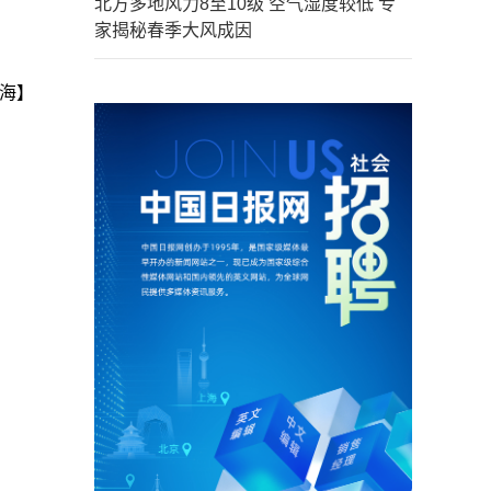
北方多地风力8至10级 空气湿度较低 专
家揭秘春季大风成因
海】