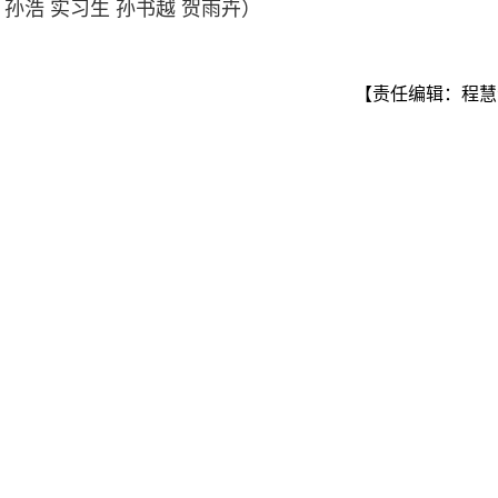
 孙浩 实习生 孙书越 贺雨卉）
【责任编辑：程慧