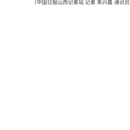
（中国日报山西记者站 记者 朱兴鑫 通讯员