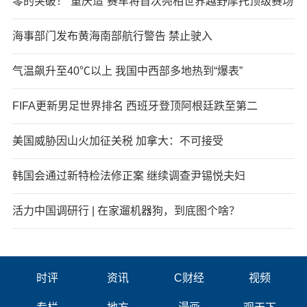
零的突破！“重庆造”赛车将首次亮相世界越野摩托顶级赛场
海事部门发布黄海南部航行警告 禁止驶入
气温飙升至40℃以上 我国中西部多地热到“爆表”
FIFA更新男足世界排名 西班牙登顶阿根廷跌至第二
美国威胁因山火加征关税 加拿大：不可接受
韩国会通过新特检法修正案 继续调查尹锡悦夫妇
活力中国调研行 | 在家遛机器狗，到底图个啥？
时评
资讯
C财经
视频