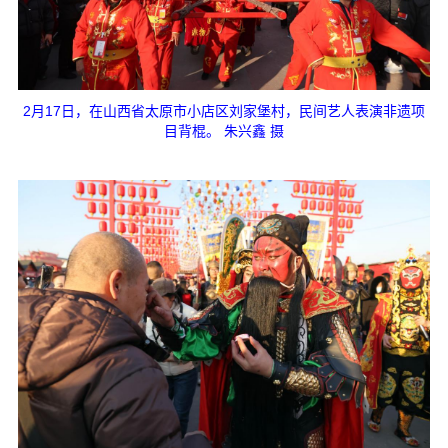
2月17日，在山西省太原市小店区刘家堡村，民间艺人表演非遗项
目背棍。 朱兴鑫 摄