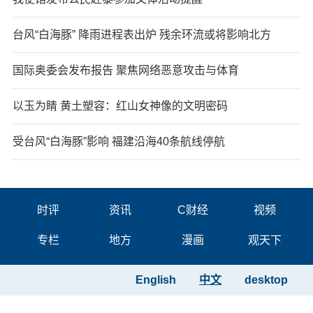
台风“白海豚” 降雨进程表出炉 残余环流或将影响北方
国际奥委会发布报告 聚焦网络恶意攻击与体育
以玉为睛 黄土塑容：红山女神像的文明密码
受台风“白海豚”影响 福建沿海40条航线停航
时评
资讯
C财经
视频
专栏
地方
漫画
观天下
English
中文
desktop